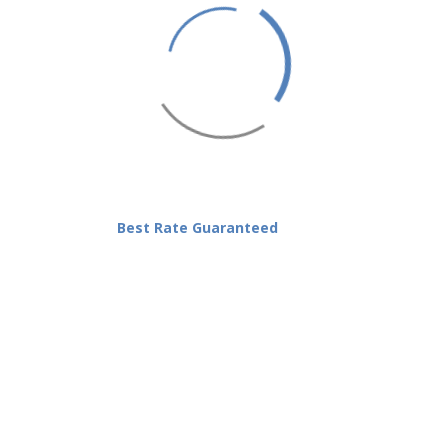
 في لافندر سبا ستجعلها تباهي بها الأمكان الأخرى، حيث يقدم السبا خدمات العناي
ات مع معالجة الشعر بالطرق المختلفة.
لاعمال و مقهى ستاربكس و الردهة الرخامية لضيوفنا المدخنين و مجل هدايا تذ
ن لكم اقامة سعيدة في فندق اياس!
Best Rate Guaranteed
ور
|
الغرف
|
الحجز
|
المدونة
|
وظائف
|
سياسة الخصوصية
|
معرض
الاسترجاع
|
عن الركائز
|
© 2026 Ayass Hotel جميع الحقوق محفوظه، تطوير نيوسرف
NUSRV